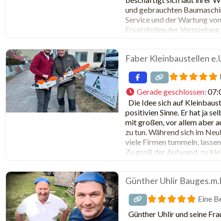
und gebrauchten Baumaschi
Service und der Wartung von
Ersatzteilen der Vermietun
kurzfristige Einsätze Das U
Faber Kleinbaustellen e.
Gerade geschlossen
:
07:
Die Idee sich auf Kleinbauste
positivien Sinne. Er hat ja s
mit großen, vor allem aber 
zu tun. Während sich im Neu
viele Firmen tummeln, lassen
Zu groß der Aufwand, zu kle
Günther Uhlir Bauges.m.
Eine B
Günther Uhlir und seine Fra