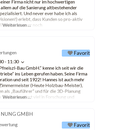
 seiner Firma nicht nur im hochwertigen
r allem auf die Sanierung altbestehender
zialisiert. Und never ever habe ich als
sionen!) erlebt, dass Kunden so pro-aktiv
 Bauen ist immer noch
Weiterlesen …
ertungen
Favorit
30 - 11:30
Pfneiszl-Bau GmbH.“ kenne ich seit wir die
triebe“ ins Leben gerufen haben. Seine Firma
neration und seit 1922! Hannes ist auch mehr
 Zimmermeister (Heute Holzbau-Meister),
 als „Bauführer“ und für die 3D-Planung
Team investiert viel in Forschung und
Weiterlesen …
NNUNG GMBH
ewertung
Favorit