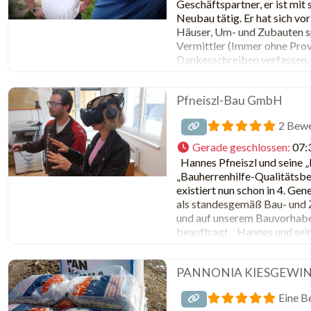
Geschäftspartner, er ist mit
Neubau tätig. Er hat sich vo
Häuser, Um- und Zubauten spe
Vermittler (Immer ohne Provi
Dankesschreiben verfassen.
Pfneiszl-Bau GmbH
2 Bew
Gerade geschlossen
:
07:
Hannes Pfneiszl und seine „
„Bauherrenhilfe-Qualitätsbe
existiert nun schon in 4. Ge
als standesgemäß Bau- und
und auf unserem Bauvorhaben
beauftragt. Hannes und sein 
PANNONIA KIESGEWI
Eine B