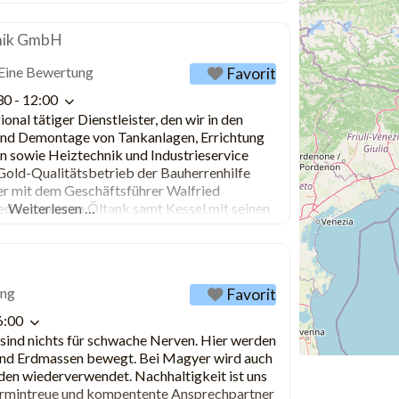
nik GmbH
Eine Bewertung
Favorit
30 - 12:00
nal tätiger Dienstleister, den wir in den
und Demontage von Tankanlagen, Errichtung
n sowie Heiztechnik und Industrieservice
 Gold-Qualitätsbetrieb der Bauherrenhilfe
er mit dem Geschäftsführer Walfried
d hat unseren Öltank samt Kessel mit seinen
Weiterlesen …
-Schneidern abgebrochen. Die 2
ung
Favorit
6:00
ind nichts für schwache Nerven. Hier werden
nd Erdmassen bewegt. Bei Magyer wird auch
den wiederverwendet. Nachhaltigkeit ist uns
Termintreue und kompentente Ansprechpartner