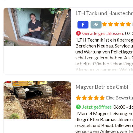
LTH Tank und Haustech
Gerade geschlossen
:
07:
LTH Technik ist ein überregio
Bereichen Neubau, Service 
und Wartung von Pelletlager
schätzen gelernt haben. Als
arbeitet Günther schon läng
Blumauer zusammen. Walfrie
Leuten und High-End-Plasma
verbleibenden
Magyer Betriebs GmbH
Eine Bewert
Jetzt geöffnet
:
06:00 - 1
Marcel Magyer Leistungen s
die größten Baumaschinen u
recycelt und Bauabfälle wer
genauso ein Anliegen, wie 