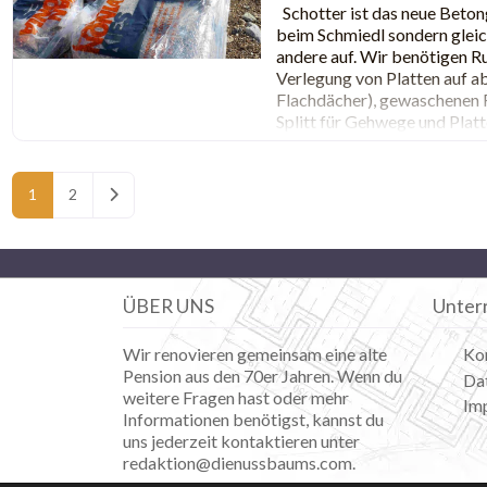
Schotter ist das neue Betongo
beim Schmiedl sondern glei
andere auf. Wir benötigen R
Verlegung von Platten auf a
Flachdächer), gewaschenen 
Splitt für Gehwege und Plat
gibt es
Posts navigation
Ältere Beiträge
1
2
ÜBER UNS
Unter
Wir renovieren gemeinsam eine alte
Ko
Pension aus den 70er Jahren. Wenn du
Da
weitere Fragen hast oder mehr
Im
Informationen benötigst, kannst du
uns jederzeit kontaktieren unter
redaktion@dienussbaums.com.