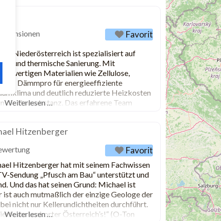
Rezensionen
Favorit
 Niederösterreich ist spezialisiert auf
ung und thermische Sanierung. Mit
chwertigen Materialien wie Zellulose,
sorgt Dämmpro für energieeffiziente
umklima und deutlich reduzierte Heizkosten
 in die Bausubstanz. Das erfahrene Team
Weiterlesen …
 Ausführung, individueller Beratung und
Neubau und
ael Hitzenberger
ewertung
Favorit
el Hitzenberger hat mit seinem Fachwissen
TV-Sendung „Pfusch am Bau“ unterstützt und
nd. Und das hat seinen Grund: Michael ist
er ist auch mutmaßlich der einzige Geologe der
ei nicht nur Kellerundichtheiten durchführt.
ierteste Leckorter Österreich’s!“ (O-Ton
Weiterlesen …