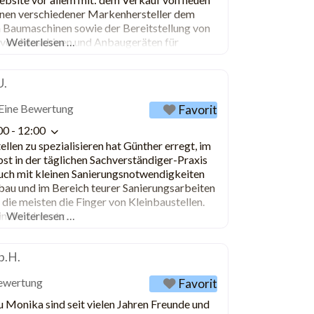
nen verschiedener Markenhersteller dem
 Baumaschinen sowie der Bereitstellung von
g von Maschinen und Anbaugeräten für
Weiterlesen …
nternehmen bietet Lösungen für
U.
Eine Bewertung
Favorit
00 - 12:00
llen zu spezialisieren hat Günther erregt, im
elbst in der täglichen Sachverständiger-Praxis
auch mit kleinen Sanierungsnotwendigkeiten
bau und im Bereich teurer Sanierungsarbeiten
 die meisten die Finger von Kleinbaustellen.
in der Umsatz,
Weiterlesen …
b.H.
ewertung
Favorit
u Monika sind seit vielen Jahren Freunde und