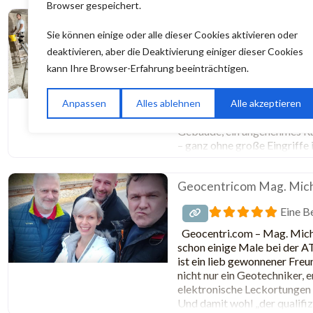
Browser gespeichert.
DÄMMPRO GmbH
Sie können einige oder alle dieser Cookies aktivieren oder
Keine 
deaktivieren, aber die Deaktivierung einiger dieser Cookies
kann Ihre Browser-Erfahrung beeinträchtigen.
Die Firma Dämmpro GmbH aus
professionelle Einblasdämm
innovativen Methoden und ho
Anpassen
Alles ablehnen
Alle akzeptieren
Steinwolle oder EPS-Perlen 
Gebäude, ein angenehmes Ra
– ganz ohne große Eingriffe
überzeugt mit fachgerechter
nachhaltigen Lösungen für 
Geocentricom Mag. Mich
Eine B
Geocentri.com – Mag. Micha
schon einige Male bei der A
ist ein lieb gewonnener Freu
nicht nur ein Geotechniker, 
elektronische Leckortungen b
Und damit wohl „der qualifiz