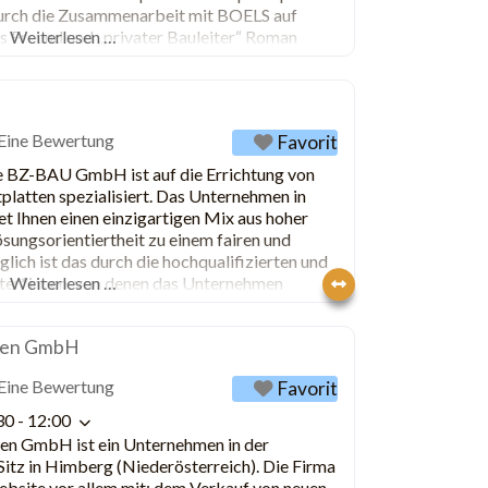
 durch die Zusammenarbeit mit BOELS auf
Freund und „privater Bauleiter“ Roman
Weiterlesen …
se vermittelt.
Eine Bewertung
Favorit
e BZ-BAU GmbH ist auf die Errichtung von
platten spezialisiert. Das Unternehmen in
t Ihnen einen einzigartigen Mix aus hoher
sungsorientiertheit zu einem fairen und
lich ist das durch die hochqualifizierten und
iter*innen, von denen das Unternehmen
Weiterlesen …
äftigt. BZ-Bau zählt somit
nen GmbH
Eine Bewertung
Favorit
30 - 12:00
en GmbH ist ein Unternehmen in der
tz in Himberg (Niederösterreich). Die Firma
Website vor allem mit: dem Verkauf von neuen