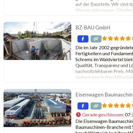
auf der Baustelle. Wir sind
Werner gekommen, Günthers 
Mantsch hat freundlicherwei
BZ-BAU GmbH
Die im Jahr 2002 gegründet
Fertigkellern und Fundament
Schrems im Waldviertel biete
Qualität, Transparenz und Lö
nachvollziehbaren Preis. Mög
laufend geschulten Mitarbe
mittlerweile knapp 90 besch
Eisenwagen Baumaschi
Gerade geschlossen
:
07:
Die Eisenwagen Baumaschin
Baumaschinen-Branche mit Si
beschäftigt sich laut ihrer 