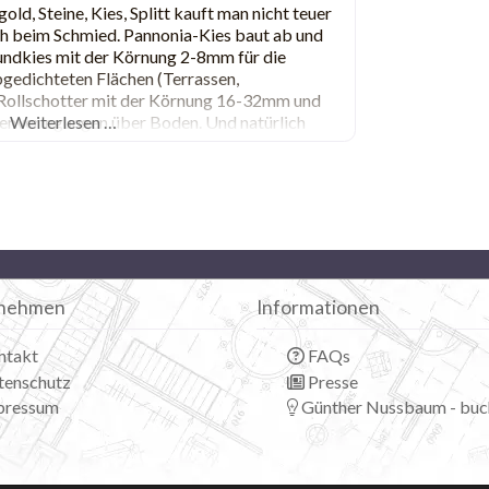
ld, Steine, Kies, Splitt kauft man nicht teuer
ch beim Schmied. Pannonia-Kies baut ab und
undkies mit der Körnung 2-8mm für die
bgedichteten Flächen (Terrassen,
Rollschotter mit der Körnung 16-32mm und
tenverlegungen über Boden. Und natürlich
Weiterlesen …
nehmen
Informationen
ntakt
FAQs
tenschutz
Presse
pressum
Günther Nussbaum - buc