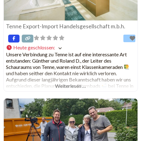
Tenne Export-Import Handelsgesellschaft m.b.h.
Heute geschlossen
:
Unsere Verbindung zu Tenne ist auf eine interessante Art
entstanden: Günther und Roland D., der Leiter des
Schauraums von Tenne, waren einst Klassenkameraden
und haben seither den Kontakt nie wirklich verloren.
Aufgrund dieser langjährigen Bekanntschaft haben wir uns
entschieden, die Planung unseres Elternbads
Weiterlesen …
bei Tenne in
Auftrag zu geben. In Kürze werden wir euch hier die ersten
Entwürfe präsentieren.