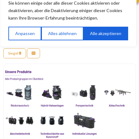
Sie können einige oder alle dieser Cookies aktivieren oder
deaktivieren, aber die Deaktivierung einiger dieser Cookies
KARTE ANZEIGEN
kann Ihre Browser-Erfahrung beeinträchtigen.
Küche & Bad
Anpassen
Alles ablehnen
Alle akzeptieren
Suchen nach
In der Nähe
Such
Siegel