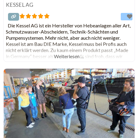
KESSEL AG
Die Kessel AG ist ein Hersteller von Hebeanlagen aller Art,
Schmutzwasser-Abscheidern, Technik-Schächten und
Pumpensystemen. Mehr nicht, aber auch nicht weniger.
Kessel ist am Bau DIE Marke, Kessel muss bei Profis auch
nicht erklärt werden. Zu kaum einem Produkt passt „Made
in Germany“ besser als zu Kessel. Wir sind froh, dass wir
Weiterlesen …
trotz deutschem Hersteller Ansprechpartner für unser
Projekt gefunden