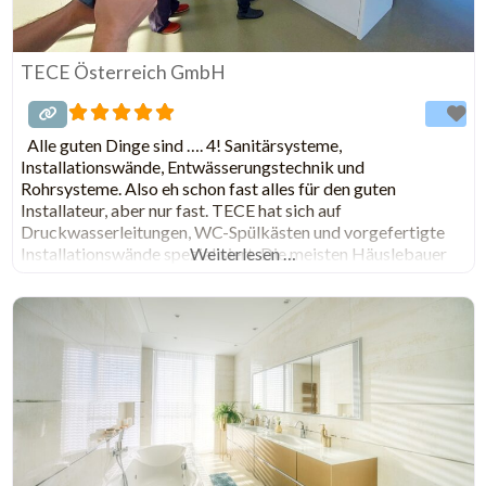
TECE Österreich GmbH
Alle guten Dinge sind …. 4! Sanitärsysteme,
Installationswände, Entwässerungstechnik und
Rohrsysteme. Also eh schon fast alles für den guten
Installateur, aber nur fast. TECE hat sich auf
Druckwasserleitungen, WC-Spülkästen und vorgefertigte
Installationswände spezialisiert. Die meisten Häuslebauer
Weiterlesen …
kennen TECE vielleicht von den schönen weißen
Fußbodenheizleitungen. Zu den vielen innovativen und
praktischen Produkten von TECE schaut bei unserer
Kategorie „Produkte“ vorbei.