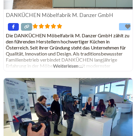
DANKÜCHEN Möbelfabrik M. Danzer GmbH
Die DANKÜCHEN Möbelfabrik M. Danzer GmbH zählt zu
den führenden Herstellern hochwertiger Küchen in
Österreich. Seit ihrer Gründung steht das Unternehmen für
Qualität, Innovation und Design. Als traditionsbewusster
Familienbetrieb verbindet DANKÜCHEN langjährige
Erfahrung in der Möbelproduktion mit modernster
Weiterlesen …
Fertigungstechnologie. Mit einem klaren Fokus auf
Funktionalität, erstklassige Materialien und individuelle
Gestaltungsmöglichkeiten entstehen Küchen, die perfekt
auf die Bedürfnisse der Kundinnen und