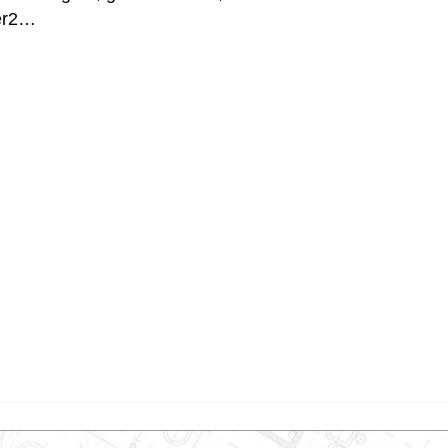
ger2…