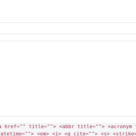
a href="" title=""> <abbr title=""> <acronym 
datetime=""> <em> <i> <q cite=""> <s> <strike