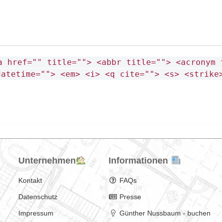
a href="" title=""> <abbr title=""> <acronym 
datetime=""> <em> <i> <q cite=""> <s> <strike
Unternehmen
Informationen
Kontakt
FAQs
Datenschutz
Presse
Impressum
Günther Nussbaum - buchen