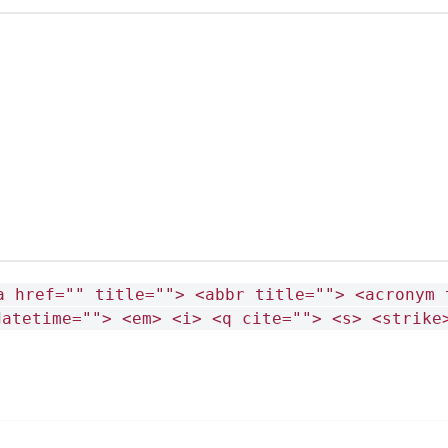
a href="" title=""> <abbr title=""> <acronym 
datetime=""> <em> <i> <q cite=""> <s> <strike