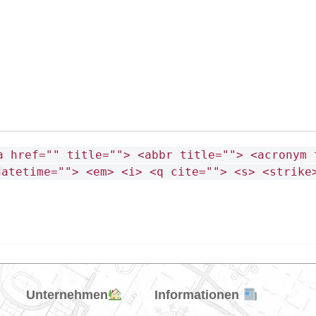
a href="" title=""> <abbr title=""> <acronym 
datetime=""> <em> <i> <q cite=""> <s> <strike
Unternehmen
Informationen