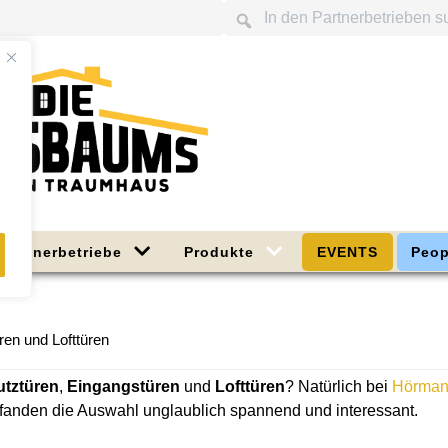
Partnerbetriebe
Produkte
EVENTS
Peop
en und Lofttüren
tztüren
,
Eingangstüren
und
Lofttüren
?
Natürlich bei
Hörmann
anden die Auswahl unglaublich spannend und interessant.