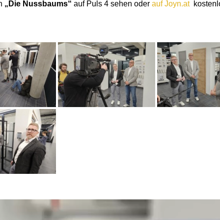
n
„Die Nussbaums“
auf Puls 4 sehen oder
auf Joyn.at
kostenl