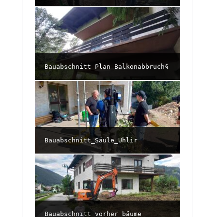
Bauabschnitt_Plan_Balkonabbruch§
Bauabschnitt_Säule_Uhlir
Bauabschnitt_vorher_bäume