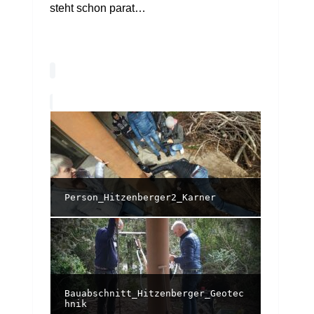
steht schon parat…
Person_Hitzenberger2_Karner
Bauabschnitt_Hitzenberger_Geotec
hnik