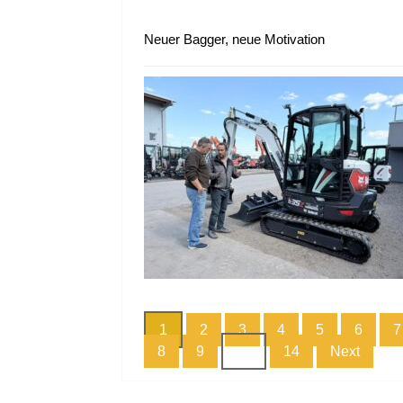
Neuer Bagger, neue Motivation
1
2
3
4
5
6
7
8
9
…
14
Next