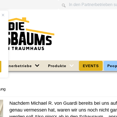
Partnerbetriebe
Produkte
EVENTS
Peop
dung
Nachdem Michael R. von Guardi bereits bei uns auf 
genau vermessen hat, waren wir uns noch nicht ga
werden soll.Also ging’s ab in den Schauraum – ansc