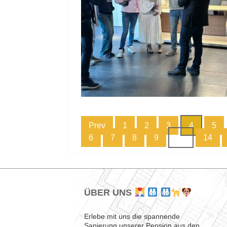
Prev
1
2
3
4
5
6
7
8
9
…
14
ÜBER UNS
Erlebe mit uns die spannende
Sanierung unserer Pension aus den