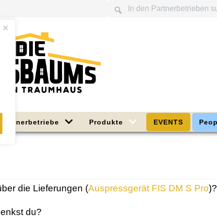
Partnerbetriebe
Produkte
EVENTS
Peop
über die Lieferungen (
Auspressgerät FIS DM S Pro
)
denkst du?