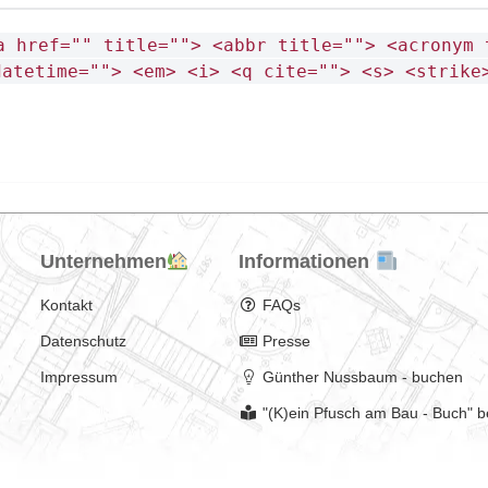
a href="" title=""> <abbr title=""> <acronym 
datetime=""> <em> <i> <q cite=""> <s> <strike
Unternehmen
Informationen
Kontakt
FAQs
Datenschutz
Presse
Impressum
Günther Nussbaum - buchen
"(K)ein Pfusch am Bau - Buch" b