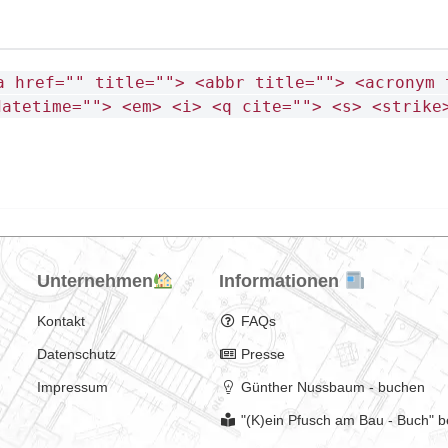
a href="" title=""> <abbr title=""> <acronym 
datetime=""> <em> <i> <q cite=""> <s> <strike
Unternehmen
Informationen
Kontakt
FAQs
Datenschutz
Presse
Impressum
Günther Nussbaum - buchen
"(K)ein Pfusch am Bau - Buch" b