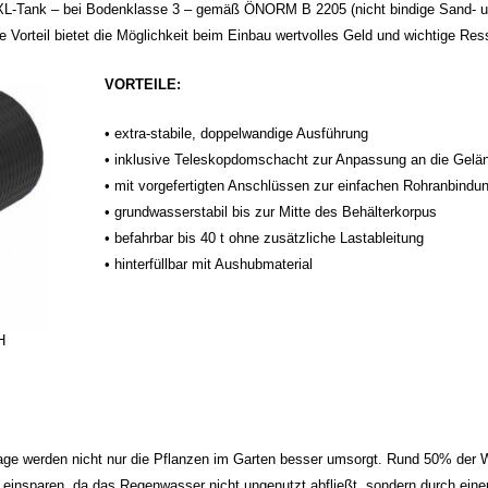
XXL-Tank – bei Bodenklasse 3 – gemäß ÖNORM B 2205 (nicht bindige Sand- u
ige Vorteil bietet die Möglichkeit beim Einbau wertvolles Geld und wichtige Re
VORTEILE:
• extra-stabile, doppelwandige Ausführung
• inklusive Teleskopdomschacht zur Anpassung an die Gelä
• mit vorgefertigten Anschlüssen zur einfachen Rohranbindun
• grundwasserstabil bis zur Mitte des Behälterkorpus
• befahrbar bis 40 t ohne zusätzliche Lastableitung
• hinterfüllbar mit Aushubmaterial
H
e werden nicht nur die Pflanzen im Garten besser umsorgt. Rund 50% der W
sparen, da das Regenwasser nicht ungenutzt abfließt, sondern durch einen F