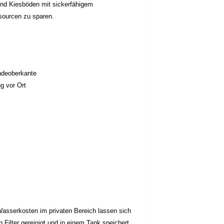
nd Kiesböden mit sickerfähigem
ssourcen zu sparen.
ndeoberkante
g vor Ort
asserkosten im privaten Bereich lassen sich
ilter gereinigt und in einem Tank speichert.