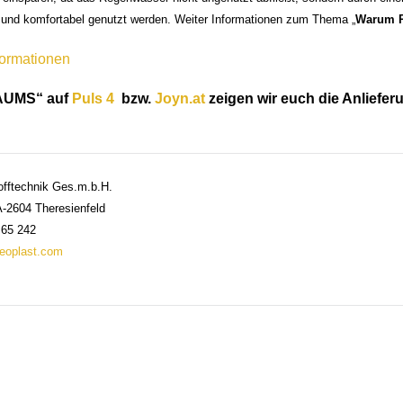
 und komfortabel genutzt werden. Weiter Informationen zum Thema „
Warum R
ormationen
SBAUMS“ auf
Puls 4
bzw.
Joyn.at
zeigen wir euch die Anlief
fftechnik Ges.m.b.H.
A-2604 Theresienfeld
/ 65 242
eoplast.com